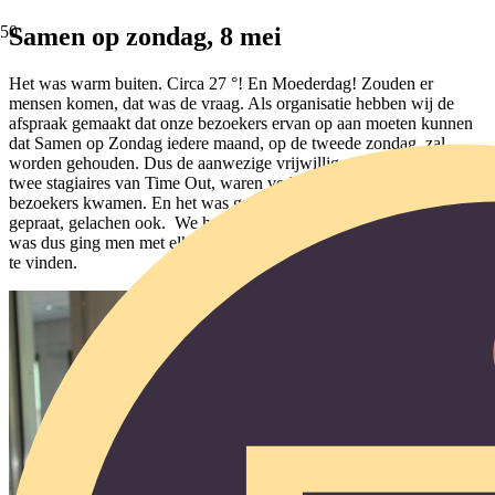
Samen op zondag, 8 mei
Het was warm buiten. Circa 27 °! En Moederdag! Zouden er
mensen komen, dat was de vraag. Als organisatie hebben wij de
afspraak gemaakt dat onze bezoekers ervan op aan moeten kunnen
dat Samen op Zondag iedere maand, op de tweede zondag, zal
worden gehouden. Dus de aanwezige vrijwilligers, inclusief onze
twee stagiaires van Time Out, waren verheugd dat er negen
bezoekers kwamen. En het was gezellig, er werd onderling veel
gepraat, gelachen ook. We hadden een quiz die behoorlijk moeilijk
was dus ging men met elkaar in gesprek om samen de antwoorden
te vinden.