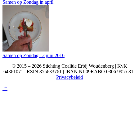
Samen op Zondag in april
Samen op Zondag 12 juni 2016
© 2015 – 2026 Stichting Coalitie Erbij Woudenberg | KvK
64361071 | RSIN 855633761 | IBAN NL09RABO 0306 9955 81 |
Privacybeleid
keyboard_arrow_up