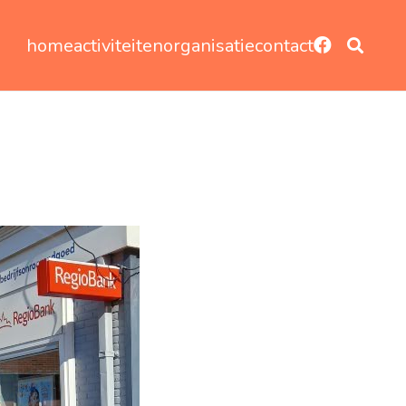
home
activiteiten
organisatie
contact