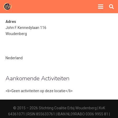
Adres
John F. Kennedylaan 116
Woudenberg
Nederland
Aankomende Activiteiten
<li>Geen activiteiten op deze locatie</li>
© 2015 – 2026 Stichting Coalitie Erbij Woudenberg | KvK
64361071 | RSIN 855633761 | IBAN NL09RABO 0306 9955 81 |