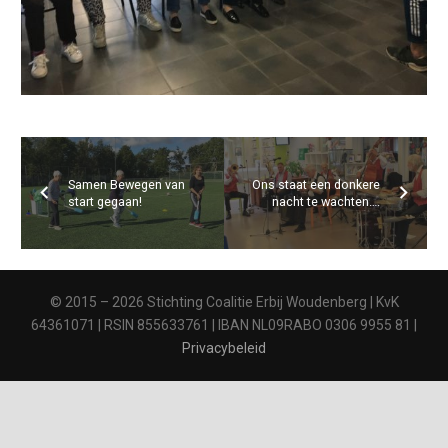
Samen Bewegen van
Ons staat een donkere
start gegaan!
nacht te wachten….
© 2015 – 2026 Stichting Coalitie Erbij Woudenberg | KvK
64361071 | RSIN 855633761 | IBAN NL09RABO 0306 9955 81 |
Privacybeleid