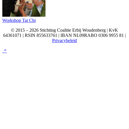
Workshop Tai Chi
© 2015 – 2026 Stichting Coalitie Erbij Woudenberg | KvK
64361071 | RSIN 855633761 | IBAN NL09RABO 0306 9955 81 |
Privacybeleid
keyboard_arrow_up