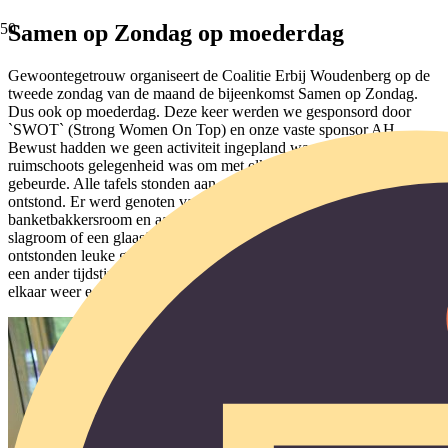
Samen op Zondag op moederdag
Gewoontegetrouw organiseert de Coalitie Erbij Woudenberg op de
tweede zondag van de maand de bijeenkomst Samen op Zondag.
Dus ook op moederdag. Deze keer werden we gesponsord door
`SWOT` (Strong Women On Top) en onze vaste sponsor AH.
Bewust hadden we geen activiteit ingepland waardoor er
ruimschoots gelegenheid was om met elkaar te praten. En dat
gebeurde. Alle tafels stonden aan elkaar waardoor er saamhorigheid
ontstond. Er werd genoten van de zandtaartjes met
banketbakkersroom en aardbeien en een glaasje advocaat met
slagroom of een glaasje wijn. Het ging er allemaal makkelijk in. Er
ontstonden leuke gesprekken, velen hadden (bewust) de kinderen op
een ander tijdstip naar moeder laten komen. Zo hebben we met
elkaar weer een gezellige middag beleefd!