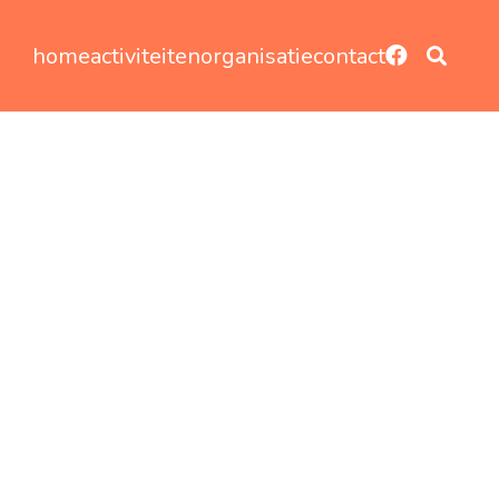
home
activiteiten
organisatie
contact